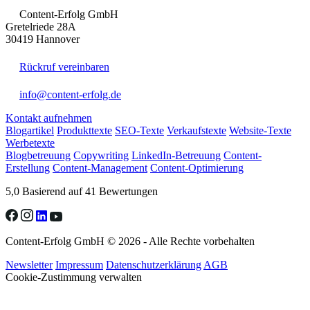
Content-Erfolg GmbH
Gretelriede 28A
30419 Hannover
Rückruf vereinbaren
info@content-erfolg.de
Kontakt aufnehmen
Blogartikel
Produkttexte
SEO-Texte
Verkaufstexte
Website-Texte
Werbetexte
Blogbetreuung
Copywriting
LinkedIn-Betreuung
Content-
Erstellung
Content-Management
Content-Optimierung
5,0
Basierend auf 41 Bewertungen
Content-Erfolg GmbH © 2026 - Alle Rechte vorbehalten
Newsletter
Impressum
Datenschutzerklärung
AGB
Cookie-Zustimmung verwalten