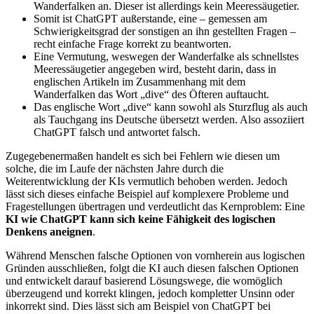
Wanderfalken an. Dieser ist allerdings kein Meeressäugetier.
Somit ist ChatGPT außerstande, eine – gemessen am
Schwierigkeitsgrad der sonstigen an ihn gestellten Fragen –
recht einfache Frage korrekt zu beantworten.
Eine Vermutung, weswegen der Wanderfalke als schnellstes
Meeressäugetier angegeben wird, besteht darin, dass in
englischen Artikeln im Zusammenhang mit dem
Wanderfalken das Wort „dive“ des Öfteren auftaucht.
Das englische Wort „dive“ kann sowohl als Sturzflug als auch
als Tauchgang ins Deutsche übersetzt werden. Also assoziiert
ChatGPT falsch und antwortet falsch.
Zugegebenermaßen handelt es sich bei Fehlern wie diesen um
solche, die im Laufe der nächsten Jahre durch die
Weiterentwicklung der KIs vermutlich behoben werden. Jedoch
lässt sich dieses einfache Beispiel auf komplexere Probleme und
Fragestellungen übertragen und verdeutlicht das Kernproblem: Eine
KI wie ChatGPT kann sich keine Fähigkeit des logischen
Denkens aneignen
.
Während Menschen falsche Optionen von vornherein aus logischen
Gründen ausschließen, folgt die KI auch diesen falschen Optionen
und entwickelt darauf basierend Lösungswege, die womöglich
überzeugend und korrekt klingen, jedoch kompletter Unsinn oder
inkorrekt sind. Dies lässt sich am Beispiel von ChatGPT bei