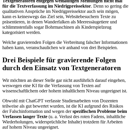
Textgeneratoren entgegen weitläufigen Meinungen nicht mal
für die Textverfassung im Niedrigpreissektor
. Denn so gering die
qualitativen Ansprüche im Niedrigpreissektor auch sein mögen,
kann es keineswegs das Ziel sein, Websitebesuchern Texte zu
präsentieren, in denen Wanderfalken als Meeressäugetiere und
schlimmstenfalls sogar Bohrmaschinen als Kinderspielzeug
kategorisiert werden.
Welche gravierenden Folgen die Verbreitung falscher Informationen
haben kann, veranschaulichen wir anhand von drei Beispielen.
Drei Beispiele für gravierende Folgen
durch den Einsatz von Textgeneratoren
Wir möchten an dieser Stelle gar nicht ausführlich darauf eingehen,
weswegen eine KI für die Verfassung von Texten auf
wissenschaftlichem oder hohem inhaltlichem Niveau ungeeignet ist.
Obwohl mit ChatGPT verfasste Studienarbeiten von Dozenten
teilweise als gut bewertet wurden, ist die KI aufgrund des Risikos
der Falschinformation und wegen der
spezifischen Probleme beim
Verfassen langer Texte
(u. a. Verlust des roten Fadens, inhaltliche
Wiederholungen, widersprüchliche Inhalte) trotzdem für Arbeiten
auf hohem Niveau ungeeignet.