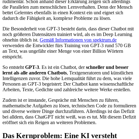
rudimentär. Schon anhand dieser Erklärung zeigen sich allerdings
die Parallelen zum menschlichen Lernverhalten. Denn der Mensch
bettet Gelerntes ebenfalls in einen Kontext ein und eignet sich
dadurch die Fähigkeit an, komplexe Probleme zu lösen.
Die Besonderheit von GPT-3 besteht darin, dass dieser Chatbot mit
noch größeren Datensätzen trainiert wird, als es im Deep Learning
ohnehin üblich ist.
Gemäß Informationen von spektrum.de
verwenden die Entwickler fürs Training von GPT-3 rund 570 GB
an Text, was ungefähr einer Menge von einer Billion Wörtern
entspricht.
So entsteht
GPT-3
. Es ist ein Chatbot, der
schneller und besser
lernt als alle anderen Chatbots
, Textgeneratoren und künstlichen
Intelligenzen zuvor. Die hohe Lernqualität führt zu dem, was viele
Personen an GPT-3 begeistert: Der Chatbot kann wissenschaftliche
Arbeiten, Texte, Gedichte und zahlreiche weitere Werke erstellen.
Zudem ist er imstande, Gespräche mit Menschen zu führen,
mathematische Aufgaben zu lösen, technischen Code zu formulieren
und diverse weitere Dinge durchzuführen. Allerdings ist das Defizit
bei alldem, dass ChatGPT nicht weiß, was es tut. Mit diesem Defizit
eröffnet sich ein Reigen an weiteren Problemen.
Das Kernproblem: Eine KI versteht