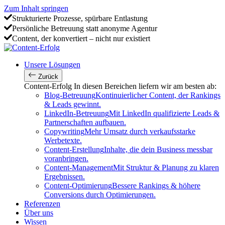
Zum Inhalt springen
Strukturierte Prozesse, spürbare Entlastung
Persönliche Betreuung statt anonyme Agentur
Content, der konvertiert – nicht nur existiert
Unsere Lösungen
Zurück
Content-Erfolg
In diesen Bereichen liefern wir am besten ab:
Blog-Betreuung
Kontinuierlicher Content, der Rankings
& Leads gewinnt.
LinkedIn-Betreuung
Mit LinkedIn qualifizierte Leads &
Partnerschaften aufbauen.
Copywriting
Mehr Umsatz durch verkaufsstarke
Werbetexte.
Content-Erstellung
Inhalte, die dein Business messbar
voranbringen.
Content-Management
Mit Struktur & Planung zu klaren
Ergebnissen.
Content-Optimierung
Bessere Rankings & höhere
Conversions durch Optimierungen.
Referenzen
Über uns
Wissen