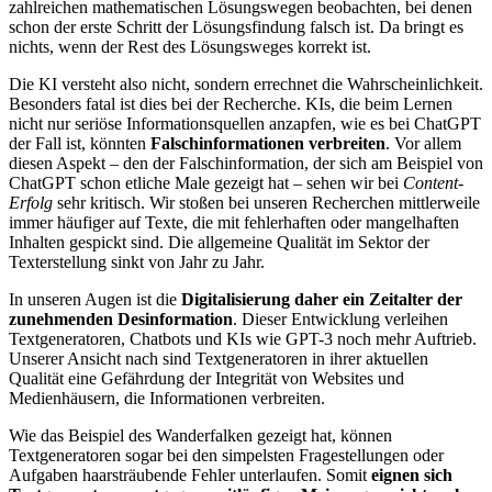
zahlreichen mathematischen Lösungswegen beobachten, bei denen
schon der erste Schritt der Lösungsfindung falsch ist. Da bringt es
nichts, wenn der Rest des Lösungsweges korrekt ist.
Die KI versteht also nicht, sondern errechnet die Wahrscheinlichkeit.
Besonders fatal ist dies bei der Recherche. KIs, die beim Lernen
nicht nur seriöse Informationsquellen anzapfen, wie es bei ChatGPT
der Fall ist, könnten
Falschinformationen verbreiten
. Vor allem
diesen Aspekt – den der Falschinformation, der sich am Beispiel von
ChatGPT schon etliche Male gezeigt hat – sehen wir bei
Content-
Erfolg
sehr kritisch. Wir stoßen bei unseren Recherchen mittlerweile
immer häufiger auf Texte, die mit fehlerhaften oder mangelhaften
Inhalten gespickt sind. Die allgemeine Qualität im Sektor der
Texterstellung sinkt von Jahr zu Jahr.
In unseren Augen ist die
Digitalisierung daher ein Zeitalter der
zunehmenden Desinformation
. Dieser Entwicklung verleihen
Textgeneratoren, Chatbots und KIs wie GPT-3 noch mehr Auftrieb.
Unserer Ansicht nach sind Textgeneratoren in ihrer aktuellen
Qualität eine Gefährdung der Integrität von Websites und
Medienhäusern, die Informationen verbreiten.
Wie das Beispiel des Wanderfalken gezeigt hat, können
Textgeneratoren sogar bei den simpelsten Fragestellungen oder
Aufgaben haarsträubende Fehler unterlaufen. Somit
eignen sich