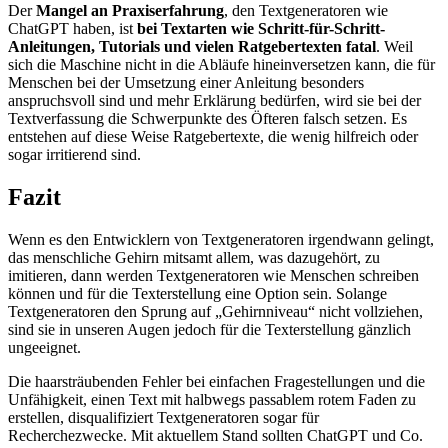
Der
Mangel an Praxiserfahrung
, den Textgeneratoren wie
ChatGPT haben, ist
bei Textarten wie Schritt-für-Schritt-
Anleitungen, Tutorials und vielen Ratgebertexten fatal
. Weil
sich die Maschine nicht in die Abläufe hineinversetzen kann, die für
Menschen bei der Umsetzung einer Anleitung besonders
anspruchsvoll sind und mehr Erklärung bedürfen, wird sie bei der
Textverfassung die Schwerpunkte des Öfteren falsch setzen. Es
entstehen auf diese Weise Ratgebertexte, die wenig hilfreich oder
sogar irritierend sind.
Fazit
Wenn es den Entwicklern von Textgeneratoren irgendwann gelingt,
das menschliche Gehirn mitsamt allem, was dazugehört, zu
imitieren, dann werden Textgeneratoren wie Menschen schreiben
können und für die Texterstellung eine Option sein. Solange
Textgeneratoren den Sprung auf „Gehirnniveau“ nicht vollziehen,
sind sie in unseren Augen jedoch für die Texterstellung gänzlich
ungeeignet.
Die haarsträubenden Fehler bei einfachen Fragestellungen und die
Unfähigkeit, einen Text mit halbwegs passablem rotem Faden zu
erstellen, disqualifiziert Textgeneratoren sogar für
Recherchezwecke. Mit aktuellem Stand sollten ChatGPT und Co.