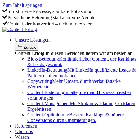
Zum Inhalt springen
Strukturierte Prozesse, spürbare Entlastung
Persönliche Betreuung statt anonyme Agentur
Content, der konvertiert – nicht nur existiert
Unsere Lösungen
Zurück
Content-Erfolg
In diesen Bereichen liefern wir am besten ab:
Blog-Betreuung
Kontinuierlicher Content, der Rankings
& Leads gewinnt.
LinkedIn-Betreuung
Mit LinkedIn qualifizierte Leads &
Partnerschaften aufbauen.
Copywriting
Mehr Umsatz durch verkaufsstarke
Werbetexte.
Content-Erstellung
Inhalte, die dein Business messbar
voranbringen.
Content-Management
Mit Struktur & Planung zu klaren
Ergebnissen.
Content-Optimierung
Bessere Rankings & höhere
Conversions durch Optimierungen.
Referenzen
Über uns
Wissen